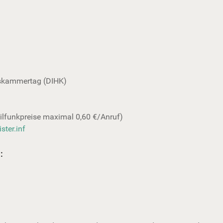
lskammertag (DIHK)
bilfunkpreise maximal 0,60 €/Anruf)
ster.inf
: