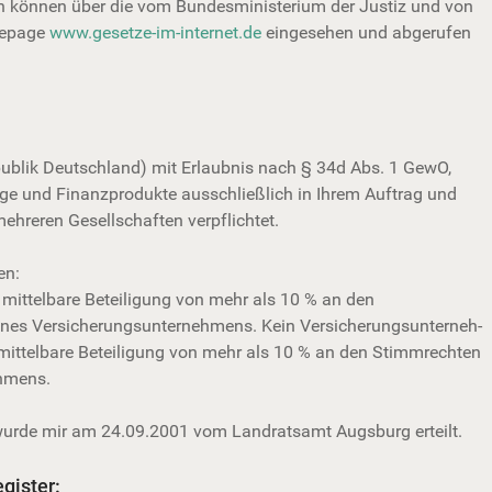
n können über die vom Bundesministerium der Justiz und von
mepage
www.gesetze-im-internet.de
eingesehen und abgerufen
ublik Deutschland) mit Erlaubnis nach § 34d Abs. 1 GewO,
äge und Finanzprodukte ausschließlich in Ihrem Auftrag und
mehreren Gesellschaften verpflichtet.
en:
r mittelbare Beteiligung von mehr als 10 % an den
Ver­si­che­rungs­un­ter­neh­mens. Kein Ver­si­che­rungs­un­ter­neh­
 mittelbare Beteiligung von mehr als 10 % an den Stimmrechten
hmens.
urde mir am 24.09.2001 vom Landratsamt Augsburg erteilt.
gister: