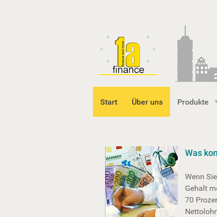
Start
Über uns
Produkte
Was kom
Wenn Sie 
Gehalt me
70 Prozen
Nettolohn