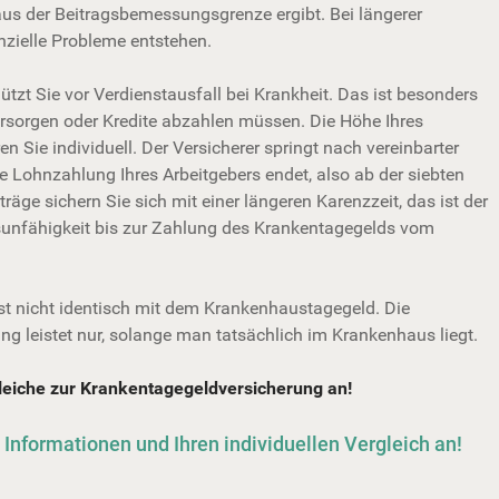
aus der Beitragsbemessungsgrenze ergibt. Bei längerer
zielle Probleme entstehen.
tzt Sie vor Verdienstausfall bei Krankheit. Das ist besonders
ersorgen oder Kredite abzahlen müssen. Die Höhe Ihres
 Sie individuell. Der Versicherer springt nach vereinbarter
ie Lohnzahlung Ihres Arbeitgebers endet, also ab der siebten
äge sichern Sie sich mit einer längeren Karenzzeit, das ist der
itsunfähigkeit bis zur Zahlung des Krankentagegelds vom
t nicht identisch mit dem Krankenhaustagegeld. Die
g leistet nur, solange man tatsächlich im Krankenhaus liegt.
leiche zur Krankentagegeldver­si­che­rung an!
e Informationen und Ihren individuellen Vergleich an!