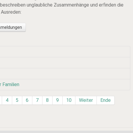
, beschreiben unglaubliche Zusammenhänge und erfinden die
n Ausreden:
nsmeldungen
r Familien
4
5
6
7
8
9
10
Weiter
Ende