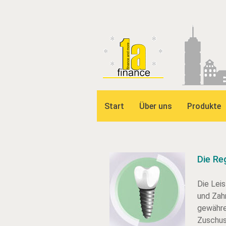
Start
Über uns
Produkte
Die Re
Die Lei
und Zah
gewähre
Zuschus